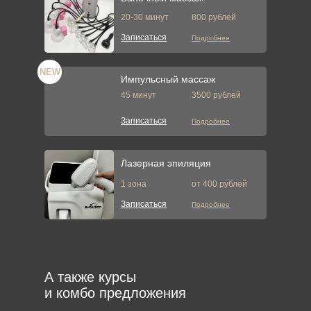
20-30 минут
800 рублей
Записаться
Подробнее
NEW
Импульсный массаж
45 минут
3500 рублей
Записаться
Подробнее
Лазерная эпиляция
1 зона
от 400 рублей
Записаться
Подробнее
Аппаратный массаж
А также курсы
20 минут
900 рублей
и комбо предложения
Записаться
Подробнее