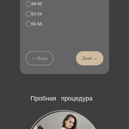
48-50
52-54
56-58
← Назад
Далее →
Пробная
процедура