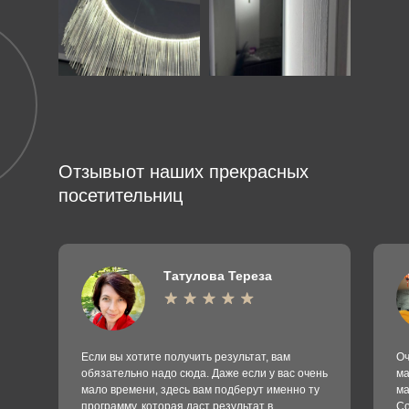
Отзывы
от наших прекрасных
посетительниц
Татулова Тереза
Если вы хотите получить результат, вам
Оч
обязательно надо сюда. Даже если у вас очень
ма
мало времени, здесь вам подберут именно ту
ма
программу, которая даст результат в
Со