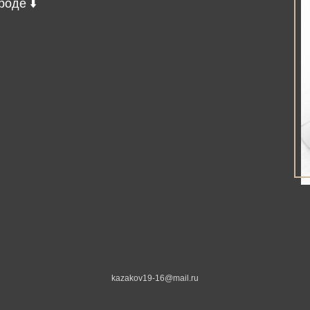
оде ⬇️
kazakov19-16@mail.ru