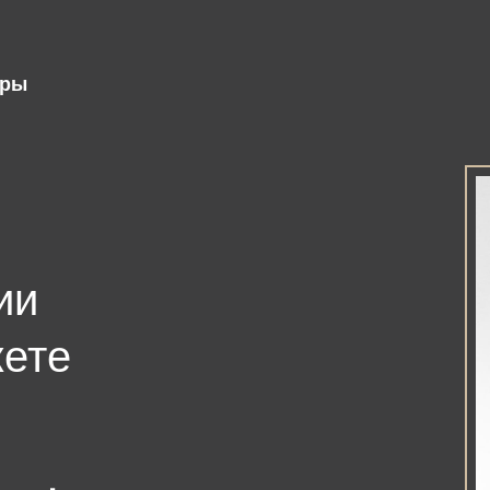
ары
ии
жете